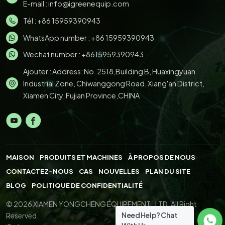
E-mail :
info@igreenequip.com
Tél :
+86 15959390943
WhatsApp number :
+86 15959390943
Wechat number : +8615959390943
Ajouter : Address: No. 2518,Building B, Huaxingyuan
Industrial Zone, Chiwanggong Road, Xiang'an District,
Xiamen City, Fujian Province,CHINA
MAISON
PRODUITS ET MACHINES
À PROPOS DE NOUS
CONTACTEZ-NOUS
CAS
NOUVELLES
PLAN DU SITE
BLOG
POLITIQUE DE CONFIDENTIALITÉ
© 2026 XIAMEN YONGCHENG ÉQUIPEMENT., LTD. All Right
Need Help? Chat
Reserved.