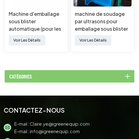
Machine d'emballage
machine de soudage
sous blister
par ultrasons pour
automatique (pour les
emballage sous blister
deux œufs)
automatique
Voir Les Détails
Voir Les Détails
CATÉGORIES
CONTACTEZ-NOUS
E-mail :
Claire.ye@igreenequip.com
E-mail :
info@igreenequip.com