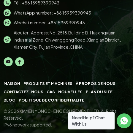
Tél :
+86 15959390943
WhatsApp number :
+86 15959390943
Wechat number : +8615959390943
Ajouter : Address: No. 2518,Building B, Huaxingyuan
Industrial Zone, Chiwanggong Road, Xiang'an District,
Xiamen City, Fujian Province,CHINA
MAISON
PRODUITS ET MACHINES
À PROPOS DE NOUS
CONTACTEZ-NOUS
CAS
NOUVELLES
PLAN DU SITE
BLOG
POLITIQUE DE CONFIDENTIALITÉ
© 2026 XIAMEN YONGCHENG ÉQUIPEMENT., LTD. All Right
Need Help? Chat
Reserved.
With Us
IPv6 network supported.