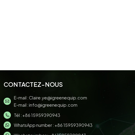
CONTACTEZ-NOUS
E-mail :
Claire.ye@igreenequip.com
E-mail :
info@igreenequip.com
Tél :
+86 15959390943
WhatsApp number :
+86 15959390943