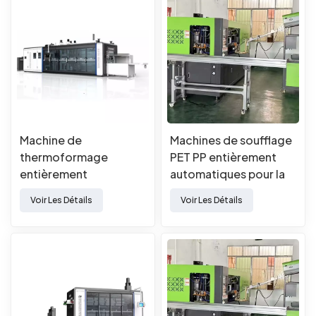
Machine de
Machines de soufflage
thermoformage
PET PP entièrement
entièrement
automatiques pour la
automatique pour la
fabrication de
Voir Les Détails
Voir Les Détails
fabrication de produits
bouteilles
en plastique jetables
PET et PP