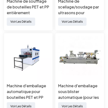
Machine de soufflage
Machine de
de bouteilles PET et PP
scellage/soudage par
entièrement
ultrasons pour
automatique (avec
PVC/PET
Voir Les Détails
Voir Les Détails
extrusion)
Machine d'emballage
Machine d'emballage
automatique pour
sous blister
bouteilles PET et PP
automatique (pour les
deux œufs)
Voir Les Détails
Voir Les Détails