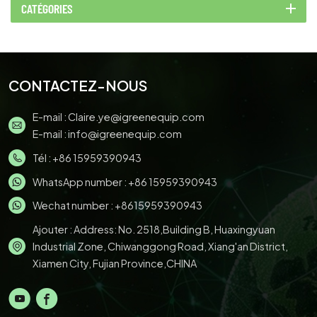
CATÉGORIES
CONTACTEZ-NOUS
E-mail :
Claire.ye@igreenequip.com
E-mail :
info@igreenequip.com
Tél :
+86 15959390943
WhatsApp number :
+86 15959390943
Wechat number : +8615959390943
Ajouter : Address: No. 2518,Building B, Huaxingyuan
Industrial Zone, Chiwanggong Road, Xiang'an District,
Xiamen City, Fujian Province,CHINA