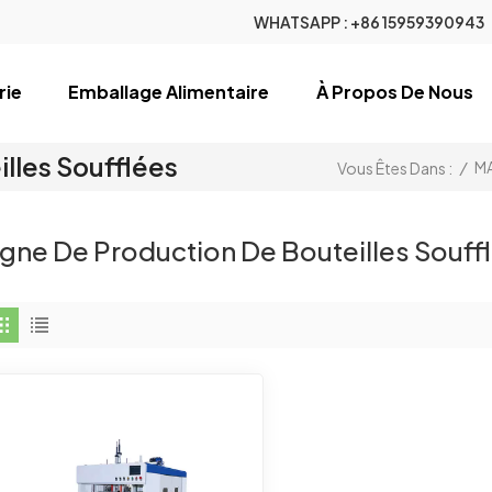
WHATSAPP :
+86 15959390943
rie
Emballage Alimentaire
À Propos De Nous
lles Soufflées
/
M
Vous Êtes Dans :
igne De Production De Bouteilles Souff