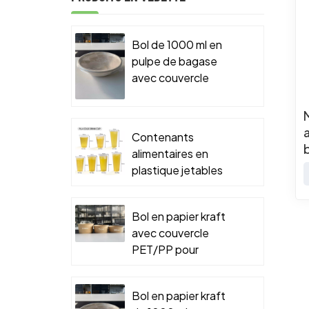
Bol de 1000 ml en
pulpe de bagase
avec couvercle
PET/PP pour
emballage
alimentaire à
Contenants
emporter
alimentaires en
plastique jetables
Bol en papier kraft
avec couvercle
PET/PP pour
emballage
alimentaire à
Bol en papier kraft
emporter