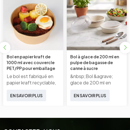
Bol en papier kraft de
Bol à glace de 200 ml en
1000 ml avec couvercle
pulpe de bagasse de
PET/PP pour emballage
canne à sucre
alimentaire à emporter
biodégradable avec
Le bol est fabriqué en
&nbsp;Bol &agrave;
couvercle
papier kraft recyclable,
glace de 200 ml en
ce qui en fait un choix
pulpe de bagasse de
écologique. Le
canne &agrave; sucre
EN SAVOIR PLUS
EN SAVOIR PLUS
couvercle en PET ou PP
biod&eacute;gradable
est souvent antibuée,
avec couvercle La
permettant ainsi de
gamme For Party
conserver la fraîcheur et
Wedding est
la visibilité des sushis.Bol
fabriqu&eacute;e avec