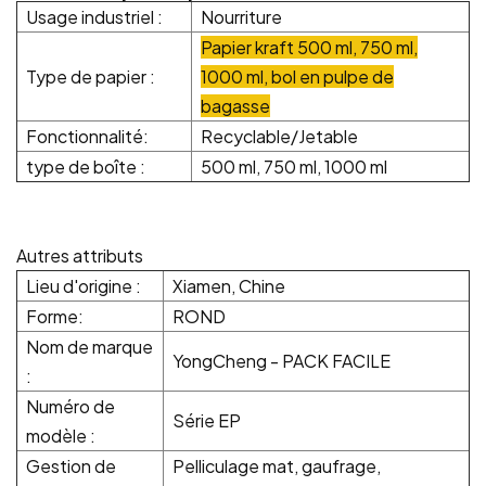
Usage industriel :
Nourriture
Papier kraft 500 ml, 750 ml,
Type de papier :
1000 ml, bol en pulpe de
bagasse
Fonctionnalité:
Recyclable/Jetable
type de boîte :
500 ml, 750 ml, 1000 ml
Autres attributs
Lieu d'origine :
Xiamen, Chine
Forme:
ROND
Nom de marque
YongCheng - PACK FACILE
:
Numéro de
Série EP
modèle :
Gestion de
Pelliculage mat, gaufrage,