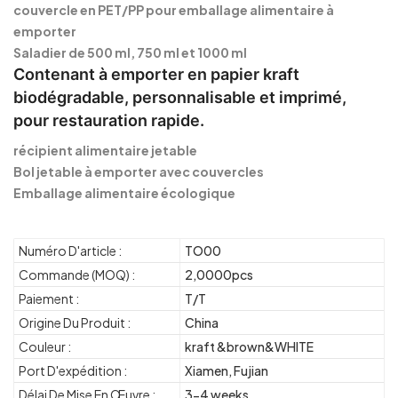
couvercle en PET/PP pour emballage alimentaire à
emporter
Saladier de 500 ml, 750 ml et 1000 ml
Contenant à emporter en papier kraft
biodégradable, personnalisable et imprimé,
pour restauration rapide.
récipient alimentaire jetable
Bol jetable à emporter avec couvercles
Emballage alimentaire écologique
Numéro D'article :
TO00
Commande (MOQ) :
2,0000pcs
Paiement :
T/T
Origine Du Produit :
China
Couleur :
kraft &brown&WHITE
Port D'expédition :
Xiamen, Fujian
Délai De Mise En Œuvre :
3-4 weeks