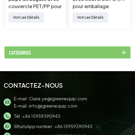
couvercle PET/PP pour
pour emballage
emballage alimentaire
alimentaire à emporter
Voir Les Détails
Voir Les Détails
à emporter
CATÉGORIES
CONTACTEZ-NOUS
E-mail :
Claire.ye@igreenequip.com
E-mail :
info@igreenequip.com
Tél :
+86 15959390943
WhatsApp number :
+86 15959390943