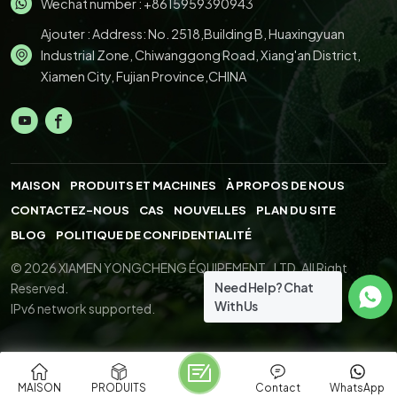
Wechat number : +8615959390943
Ajouter : Address: No. 2518,Building B, Huaxingyuan
Industrial Zone, Chiwanggong Road, Xiang'an District,
Xiamen City, Fujian Province,CHINA
MAISON
PRODUITS ET MACHINES
À PROPOS DE NOUS
CONTACTEZ-NOUS
CAS
NOUVELLES
PLAN DU SITE
BLOG
POLITIQUE DE CONFIDENTIALITÉ
© 2026 XIAMEN YONGCHENG ÉQUIPEMENT., LTD. All Right
Need Help? Chat
Reserved.
With Us
IPv6 network supported.
MAISON
PRODUITS
Contact
WhatsApp