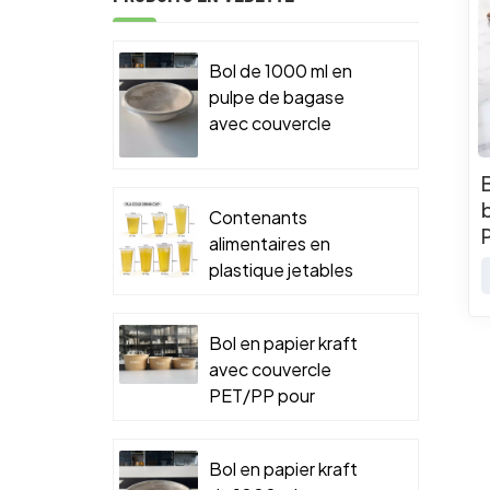
Bol de 1000 ml en
pulpe de bagase
avec couvercle
PET/PP pour
emballage
alimentaire à
Contenants
emporter
alimentaires en
plastique jetables
Bol en papier kraft
avec couvercle
PET/PP pour
emballage
alimentaire à
Bol en papier kraft
emporter