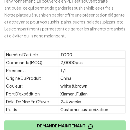
l'environnement. Le couvercle en PET est souvent traité
antibuée, ce qui permet de garder les sushis visibles et frais.
Notre plateau à sushis en papier offre une présentation élégante
et attrayante pour vos sushis, pains, sucres, salades, pizzas, etc.
Les compartiments permettent de garder les aliments organisés
et d'éviter qu'ils ne se mélangent.
Numéro D'article :
TO00
Commande (MOQ) :
2,0000pcs
Paiement :
T/T
Origine Du Produit :
China
Couleur :
white &brown
Port D'expédition :
Xiamen, Fujian
Délai De Mise En Œuvre :
2-4 weeks
Poids :
Customer customization
DEMANDE MAINTENANT