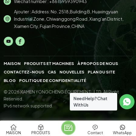
Wechat number : +8615959390943
Ajouter : Address: No. 2518,Building B, Huaxingyuan
Industrial Zone, Chiwanggong Road, Xiang'an District,
Xiamen City, Fujian Province,CHINA
MAISON
PRODUITS ET MACHINES
À PROPOS DE NOUS
CONTACTEZ-NOUS
CAS
NOUVELLES
PLAN DU SITE
BLOG
POLITIQUE DE CONFIDENTIALITÉ
© 2026 XIAMEN YONGCHENG ÉQUIPEMENT., LTD. All Right
Need Help? Chat
Reserved.
With Us
IPv6 network supported.
MAISON
PRODUITS
Contact
WhatsApp