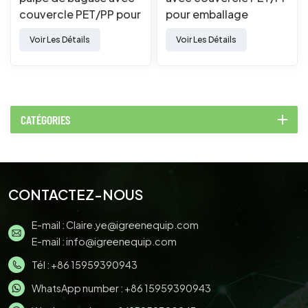
couvercle PET/PP pour
pour emballage
emballage alimentaire
alimentaire à emporter
Voir Les Détails
Voir Les Détails
à emporter
CATÉGORIES
CONTACTEZ-NOUS
E-mail :
Claire.ye@igreenequip.com
E-mail :
info@igreenequip.com
Tél :
+86 15959390943
WhatsApp number :
+86 15959390943