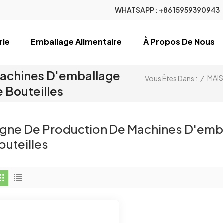
WHATSAPP :
+86 15959390943
rie
Emballage Alimentaire
À Propos De Nous
Machines D'emballage
/
MAI
Vous Êtes Dans :
 Bouteilles
igne De Production De Machines D'emb
outeilles