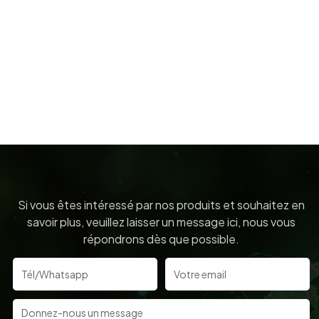
Si vous êtes intéressé par nos produits et souhaitez en
savoir plus, veuillez laisser un message ici, nous vous
répondrons dès que possible.