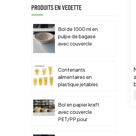
PRODUITS EN VEDETTE
Bol de 1000 ml en
pulpe de bagase
avec couvercle
PET/PP pour
emballage
alimentaire à
Contenants
emporter
alimentaires en
plastique jetables
Bol en papier kraft
avec couvercle
PET/PP pour
emballage
alimentaire à