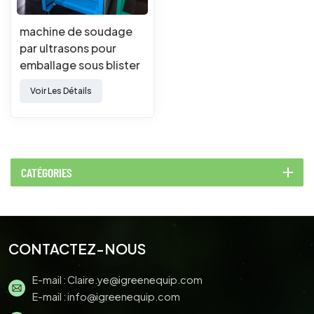
machine de soudage
par ultrasons pour
emballage sous blister
automatique
Voir Les Détails
CATÉGORIES
CONTACTEZ-NOUS
E-mail :
Claire.ye@igreenequip.com
E-mail :
info@igreenequip.com