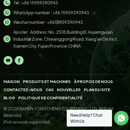
Tél :
+86 15959390943
WhatsApp number :
+86 15959390943
Wechat number : +8615959390943
Ajouter : Address: No. 2518,Building B, Huaxingyuan
Industrial Zone, Chiwanggong Road, Xiang'an District,
Xiamen City, Fujian Province,CHINA
MAISON
PRODUITS ET MACHINES
À PROPOS DE NOUS
CONTACTEZ-NOUS
CAS
NOUVELLES
PLAN DU SITE
BLOG
POLITIQUE DE CONFIDENTIALITÉ
© 2026 XIAMEN YONGCHENG ÉQUIPEMENT., LTD. All Right
Need Help? Chat
Reserved.
With Us
IPv6 network supported.