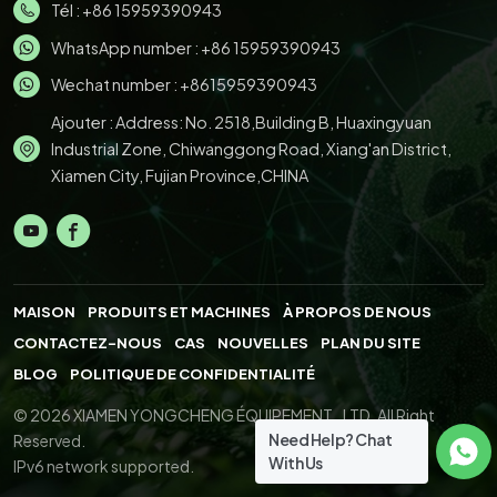
Tél :
+86 15959390943
WhatsApp number :
+86 15959390943
Wechat number : +8615959390943
Ajouter : Address: No. 2518,Building B, Huaxingyuan
Industrial Zone, Chiwanggong Road, Xiang'an District,
Xiamen City, Fujian Province,CHINA
MAISON
PRODUITS ET MACHINES
À PROPOS DE NOUS
CONTACTEZ-NOUS
CAS
NOUVELLES
PLAN DU SITE
BLOG
POLITIQUE DE CONFIDENTIALITÉ
© 2026 XIAMEN YONGCHENG ÉQUIPEMENT., LTD. All Right
Need Help? Chat
Reserved.
With Us
IPv6 network supported.