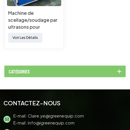
Machine de
scellage/soudage par
ultrasons pour
PVC/PET
Voir Les Détails
CATÉGORIES
CONTACTEZ-NOUS
E-mail :
Claire.ye@igreenequip.com
E-mail :
info@igreenequip.com