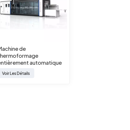
Machine de
thermoformage
entièrement automatique
pour la fabrication de
Voir Les Détails
produits en plastique
jetables PET et PP