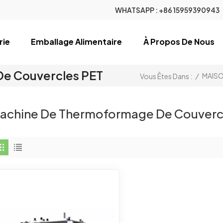
WHATSAPP :
+86 15959390943
rie
Emballage Alimentaire
À Propos De Nous
e Couvercles PET
/
MAIS
Vous Êtes Dans :
achine De Thermoformage De Couverc