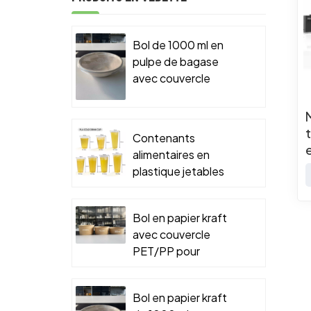
Bol de 1000 ml en
pulpe de bagase
avec couvercle
PET/PP pour
emballage
alimentaire à
Contenants
emporter
alimentaires en
plastique jetables
Bol en papier kraft
avec couvercle
PET/PP pour
emballage
alimentaire à
Bol en papier kraft
emporter