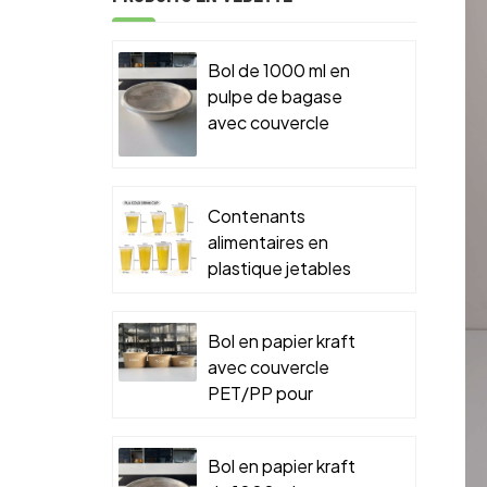
Bol de 1000 ml en
pulpe de bagase
avec couvercle
PET/PP pour
emballage
alimentaire à
Contenants
emporter
alimentaires en
plastique jetables
Bol en papier kraft
avec couvercle
PET/PP pour
emballage
alimentaire à
Bol en papier kraft
emporter