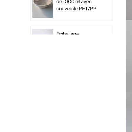
de 1000 ml avec
couvercle PET/PP
pour emballage
alimentaire à
emporter
Emballage
dégradable en
bagasse de canne à
sucre, coque à
clapet
Bol à glace de 200
ml en pulpe de
bagasse de canne à
sucre biodégradable
avec couvercle
Plateau à sushi
jetable en pâte de
bagasse moulée
avec couvercle PET