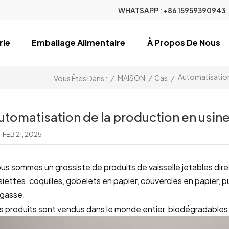
WHATSAPP :
+86 15959390943
rie
Emballage Alimentaire
À Propos De Nous
Automatisation 
/
MAISON
/
Cas
/
Vous Êtes Dans :
utomatisation de la production en usine 
FEB 21, 2025
us sommes un grossiste de produits de vaisselle jetables direc
siettes, coquilles, gobelets en papier, couvercles en papier, 
gasse.
s produits sont vendus dans le monde entier, biodégradable