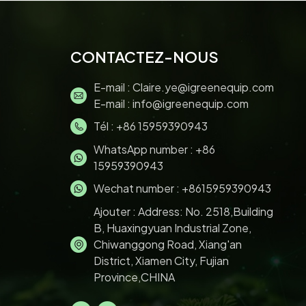
CONTACTEZ-NOUS
E-mail :
Claire.ye@igreenequip.com
E-mail :
info@igreenequip.com
Tél :
+86 15959390943
WhatsApp number :
+86
15959390943
Wechat number : +8615959390943
Ajouter : Address: No. 2518,Building
B, Huaxingyuan Industrial Zone,
Chiwanggong Road, Xiang'an
District, Xiamen City, Fujian
Province,CHINA