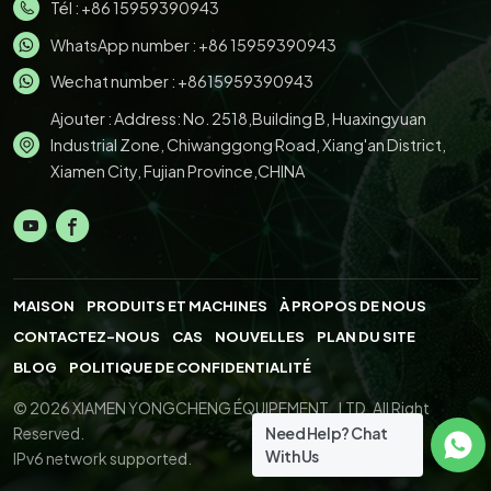
Tél :
+86 15959390943
WhatsApp number :
+86 15959390943
Wechat number : +8615959390943
Ajouter : Address: No. 2518,Building B, Huaxingyuan
Industrial Zone, Chiwanggong Road, Xiang'an District,
Xiamen City, Fujian Province,CHINA
MAISON
PRODUITS ET MACHINES
À PROPOS DE NOUS
CONTACTEZ-NOUS
CAS
NOUVELLES
PLAN DU SITE
BLOG
POLITIQUE DE CONFIDENTIALITÉ
© 2026 XIAMEN YONGCHENG ÉQUIPEMENT., LTD. All Right
Need Help? Chat
Reserved.
With Us
IPv6 network supported.