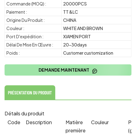
Commande (MOQ) :
20000PCS
Paiement :
TT &LC
Origine Du Produit :
CHINA
Couleur :
WHITE AND BROWN
Port D'expédition :
XIAMEN PORT
Délai De Mise En Œuvre :
20-30days
Poids :
Customer customization
DEMANDE MAINTENANT
PRÉSENTATION DU PRODUIT
Détails du produit
Code
Description
Matière
Couleur
Poi
première
(g)