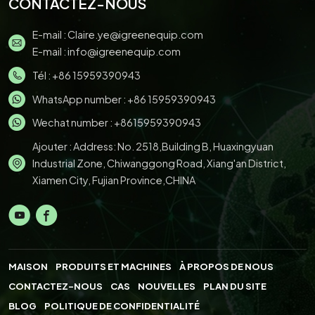
CONTACTEZ-NOUS
E-mail :
Claire.ye@igreenequip.com
E-mail :
info@igreenequip.com
Tél :
+86 15959390943
WhatsApp number :
+86 15959390943
Wechat number : +8615959390943
Ajouter : Address: No. 2518,Building B, Huaxingyuan
Industrial Zone, Chiwanggong Road, Xiang'an District,
Xiamen City, Fujian Province,CHINA
MAISON
PRODUITS ET MACHINES
À PROPOS DE NOUS
CONTACTEZ-NOUS
CAS
NOUVELLES
PLAN DU SITE
BLOG
POLITIQUE DE CONFIDENTIALITÉ