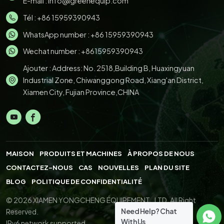
E-mail :
info@igreenequip.com
Tél :
+86 15959390943
WhatsApp number :
+86 15959390943
Wechat number : +8615959390943
Ajouter : Address: No. 2518,Building B, Huaxingyuan
Industrial Zone, Chiwanggong Road, Xiang'an District,
Xiamen City, Fujian Province,CHINA
MAISON
PRODUITS ET MACHINES
À PROPOS DE NOUS
CONTACTEZ-NOUS
CAS
NOUVELLES
PLAN DU SITE
BLOG
POLITIQUE DE CONFIDENTIALITÉ
© 2026 XIAMEN YONGCHENG ÉQUIPEMENT., LTD. All Right
Need Help? Chat
Reserved.
With Us
IPv6 network supported.