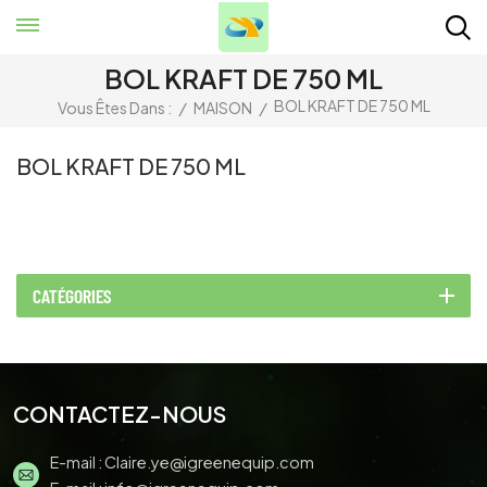
BOL KRAFT DE 750 ML
BOL KRAFT DE 750 ML
Vous Êtes Dans :
/
MAISON
/
BOL KRAFT DE 750 ML
CATÉGORIES
CONTACTEZ-NOUS
E-mail :
Claire.ye@igreenequip.com