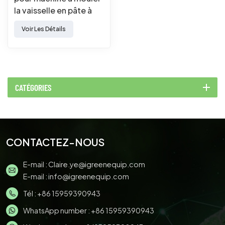
la vaisselle en pâte à
papier
Voir Les Détails
CATÉGORIES
CONTACTEZ-NOUS
E-mail :
Claire.ye@igreenequip.com
E-mail :
info@igreenequip.com
Tél :
+86 15959390943
WhatsApp number :
+86 15959390943