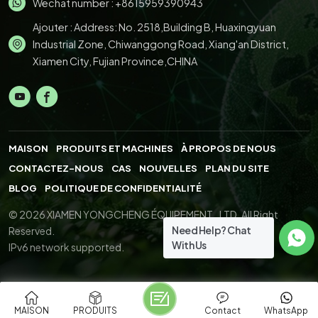
Wechat number : +8615959390943
Ajouter : Address: No. 2518,Building B, Huaxingyuan
Industrial Zone, Chiwanggong Road, Xiang'an District,
Xiamen City, Fujian Province,CHINA
MAISON
PRODUITS ET MACHINES
À PROPOS DE NOUS
CONTACTEZ-NOUS
CAS
NOUVELLES
PLAN DU SITE
BLOG
POLITIQUE DE CONFIDENTIALITÉ
© 2026 XIAMEN YONGCHENG ÉQUIPEMENT., LTD. All Right
Need Help? Chat
Reserved.
With Us
IPv6 network supported.
MAISON
PRODUITS
Contact
WhatsApp