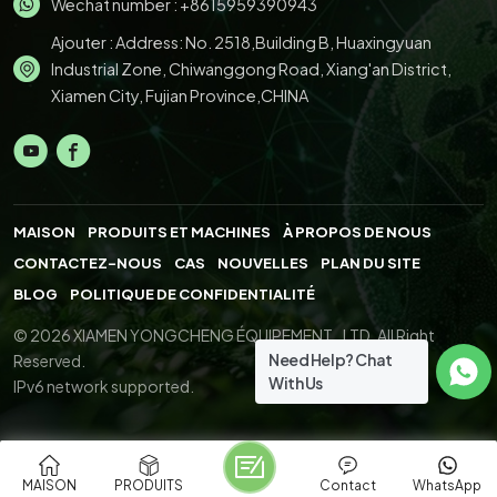
Wechat number : +8615959390943
Ajouter : Address: No. 2518,Building B, Huaxingyuan
Industrial Zone, Chiwanggong Road, Xiang'an District,
Xiamen City, Fujian Province,CHINA
MAISON
PRODUITS ET MACHINES
À PROPOS DE NOUS
CONTACTEZ-NOUS
CAS
NOUVELLES
PLAN DU SITE
BLOG
POLITIQUE DE CONFIDENTIALITÉ
© 2026 XIAMEN YONGCHENG ÉQUIPEMENT., LTD. All Right
Need Help? Chat
Reserved.
With Us
IPv6 network supported.
MAISON
PRODUITS
Contact
WhatsApp