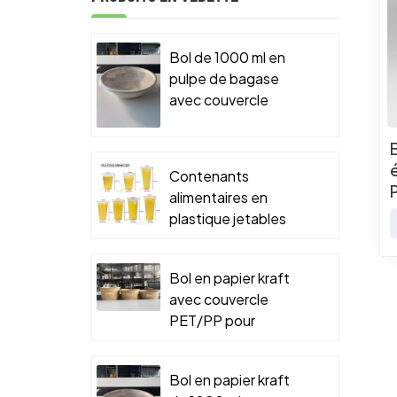
Bol de 1000 ml en
pulpe de bagase
avec couvercle
PET/PP pour
emballage
alimentaire à
Contenants
emporter
alimentaires en
plastique jetables
Bol en papier kraft
avec couvercle
PET/PP pour
emballage
alimentaire à
Bol en papier kraft
emporter