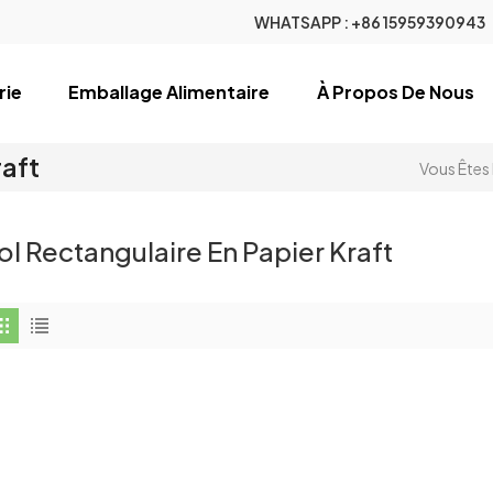
WHATSAPP :
+86 15959390943
rie
Emballage Alimentaire
À Propos De Nous
raft
Vous Êtes 
ol Rectangulaire En Papier Kraft