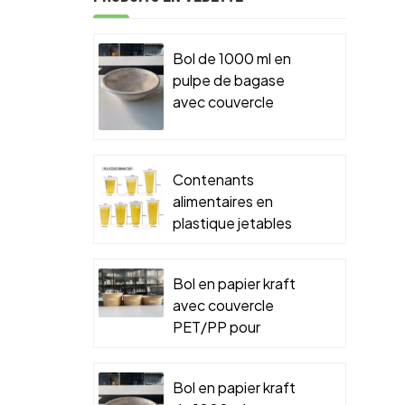
Bol de 1000 ml en
pulpe de bagase
avec couvercle
PET/PP pour
emballage
alimentaire à
Contenants
emporter
alimentaires en
plastique jetables
Bol en papier kraft
avec couvercle
PET/PP pour
emballage
alimentaire à
Bol en papier kraft
emporter