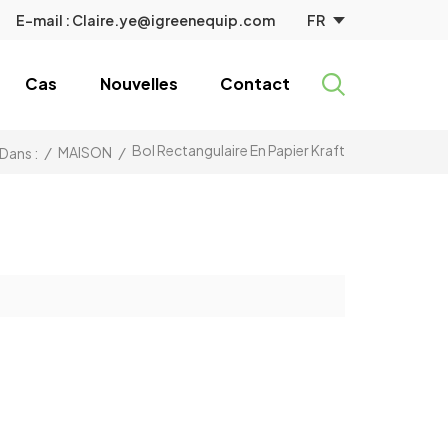
FR
E-mail :
Claire.ye@igreenequip.com
Cas
Nouvelles
Contact
Bol Rectangulaire En Papier Kraft
/
MAISON
/
Dans :