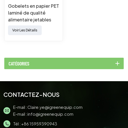
Gobelets en papier PET
laminé de qualité
alimentaire jetables
Voir Les Détails
CATÉGORIES
CONTACTEZ-NOUS
E-mail :
Claire.ye@igreenequip.com
E-mail :
info@igreenequip.com
Tél :
+86 15959390943