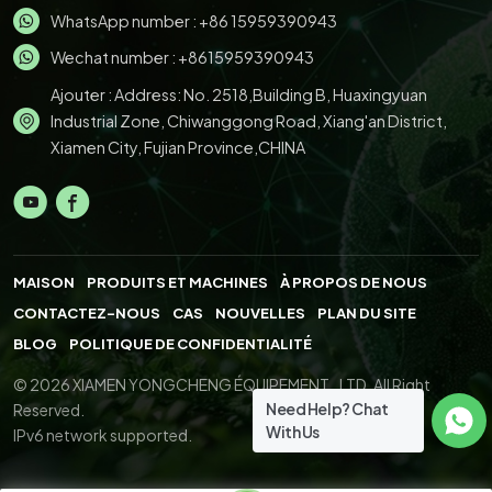
WhatsApp number :
+86 15959390943
Wechat number : +8615959390943
Ajouter : Address: No. 2518,Building B, Huaxingyuan
Industrial Zone, Chiwanggong Road, Xiang'an District,
Xiamen City, Fujian Province,CHINA
MAISON
PRODUITS ET MACHINES
À PROPOS DE NOUS
CONTACTEZ-NOUS
CAS
NOUVELLES
PLAN DU SITE
BLOG
POLITIQUE DE CONFIDENTIALITÉ
© 2026 XIAMEN YONGCHENG ÉQUIPEMENT., LTD. All Right
Need Help? Chat
Reserved.
With Us
IPv6 network supported.