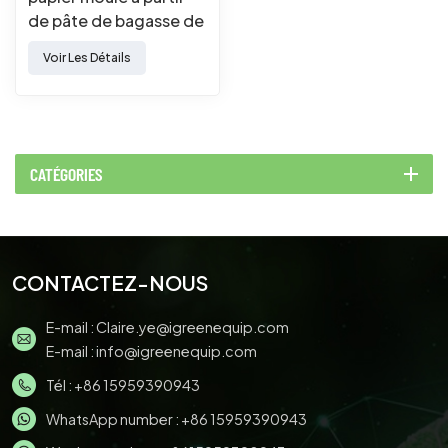
de pâte de bagasse de
canne à sucre
Voir Les Détails
biodégradable
CATÉGORIES
CONTACTEZ-NOUS
E-mail :
Claire.ye@igreenequip.com
E-mail :
info@igreenequip.com
Tél :
+86 15959390943
WhatsApp number :
+86 15959390943