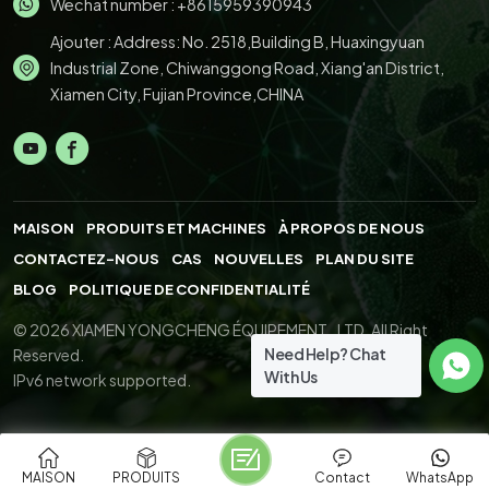
Wechat number : +8615959390943
Ajouter : Address: No. 2518,Building B, Huaxingyuan
Industrial Zone, Chiwanggong Road, Xiang'an District,
Xiamen City, Fujian Province,CHINA
MAISON
PRODUITS ET MACHINES
À PROPOS DE NOUS
CONTACTEZ-NOUS
CAS
NOUVELLES
PLAN DU SITE
BLOG
POLITIQUE DE CONFIDENTIALITÉ
© 2026 XIAMEN YONGCHENG ÉQUIPEMENT., LTD. All Right
Need Help? Chat
Reserved.
With Us
IPv6 network supported.
MAISON
PRODUITS
Contact
WhatsApp