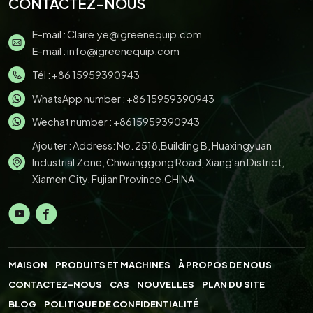
CONTACTEZ-NOUS
E-mail :
Claire.ye@igreenequip.com
E-mail :
info@igreenequip.com
Tél :
+86 15959390943
WhatsApp number :
+86 15959390943
Wechat number : +8615959390943
Ajouter : Address: No. 2518,Building B, Huaxingyuan
Industrial Zone, Chiwanggong Road, Xiang'an District,
Xiamen City, Fujian Province,CHINA
MAISON
PRODUITS ET MACHINES
À PROPOS DE NOUS
CONTACTEZ-NOUS
CAS
NOUVELLES
PLAN DU SITE
BLOG
POLITIQUE DE CONFIDENTIALITÉ