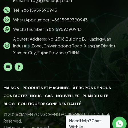
E-mail :
info@igreenequip.com
Tél :
+86 15959390943
WhatsApp number :
+86 15959390943
Wechat number : +8615959390943
Ajouter : Address: No. 2518,Building B, Huaxingyuan
Industrial Zone, Chiwanggong Road, Xiang'an District,
Xiamen City, Fujian Province,CHINA
MAISON
PRODUITS ET MACHINES
À PROPOS DE NOUS
CONTACTEZ-NOUS
CAS
NOUVELLES
PLAN DU SITE
BLOG
POLITIQUE DE CONFIDENTIALITÉ
© 2026 XIAMEN YONGCHENG ÉQUIPEMENT., LTD. All Right
Need Help? Chat
Reserved.
With Us
IPv6 network supported.