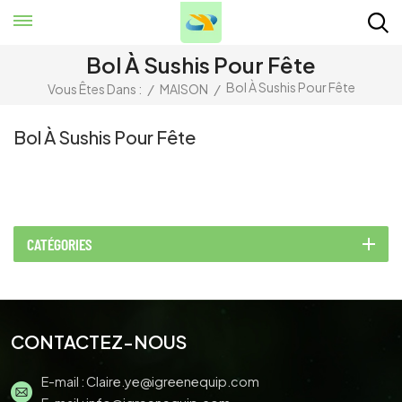
Bol À Sushis Pour Fête
Bol À Sushis Pour Fête
Vous Êtes Dans :
/
MAISON
/
Bol À Sushis Pour Fête
CATÉGORIES
CONTACTEZ-NOUS
E-mail :
Claire.ye@igreenequip.com