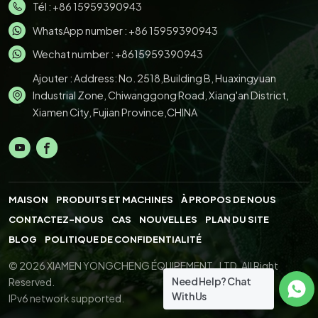
Tél :
+86 15959390943
WhatsApp number :
+86 15959390943
Wechat number : +8615959390943
Ajouter : Address: No. 2518,Building B, Huaxingyuan
Industrial Zone, Chiwanggong Road, Xiang'an District,
Xiamen City, Fujian Province,CHINA
MAISON
PRODUITS ET MACHINES
À PROPOS DE NOUS
CONTACTEZ-NOUS
CAS
NOUVELLES
PLAN DU SITE
BLOG
POLITIQUE DE CONFIDENTIALITÉ
© 2026 XIAMEN YONGCHENG ÉQUIPEMENT., LTD. All Right
Need Help? Chat
Reserved.
With Us
IPv6 network supported.