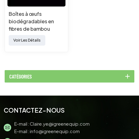
Boîtes à œufs
biodégradables en
fibres de bambou
moulées naturelles
Voir Les Détails
CATÉGORIES
CONTACTEZ-NOUS
E-mail :
Claire.ye@igreenequip.com
E-mail :
info@igreenequip.com