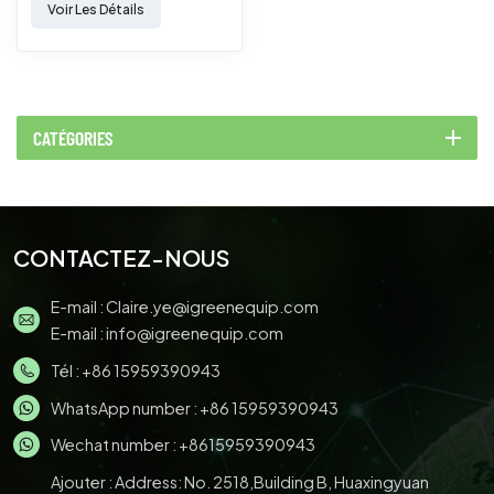
Voir Les Détails
tasses).
CATÉGORIES
CONTACTEZ-NOUS
E-mail :
Claire.ye@igreenequip.com
E-mail :
info@igreenequip.com
Tél :
+86 15959390943
WhatsApp number :
+86 15959390943
Wechat number : +8615959390943
Ajouter : Address: No. 2518,Building B, Huaxingyuan