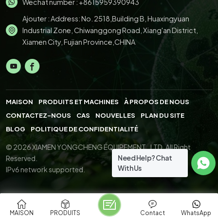
Wechat number : +8615959390943
Ajouter : Address: No. 2518,Building B, Huaxingyuan
Industrial Zone, Chiwanggong Road, Xiang'an District,
Xiamen City, Fujian Province,CHINA
MAISON
PRODUITS ET MACHINES
À PROPOS DE NOUS
CONTACTEZ-NOUS
CAS
NOUVELLES
PLAN DU SITE
BLOG
POLITIQUE DE CONFIDENTIALITÉ
© 2026 XIAMEN YONGCHENG ÉQUIPEMENT., LTD. All Right
Need Help? Chat
Reserved.
With Us
IPv6 network supported.
MAISON
PRODUITS
Contact
WhatsApp