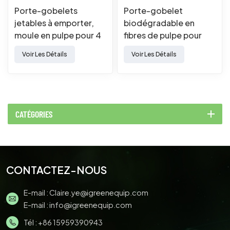
Porte-gobelets
Porte-gobelet
jetables à emporter,
biodégradable en
moule en pulpe pour 4
fibres de pulpe pour
tasses
boissons à emporter (2
Voir Les Détails
Voir Les Détails
tasses).
CATÉGORIES
CONTACTEZ-NOUS
E-mail :
Claire.ye@igreenequip.com
E-mail :
info@igreenequip.com
Tél :
+86 15959390943