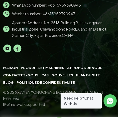
WhatsApp number :
+86 15959390943
Wechat number : +8615959390943
Ajouter : Address: No. 2518,Building B, Huaxingyuan
Industrial Zone, Chiwanggong Road, Xiang'an District,
Xiamen City, Fujian Province,CHINA
MAISON
PRODUITS ET MACHINES
À PROPOS DE NOUS
CONTACTEZ-NOUS
CAS
NOUVELLES
PLAN DU SITE
BLOG
POLITIQUE DE CONFIDENTIALITÉ
© 2026 XIAMEN YONGCHENG ÉQUIPEMENT., LTD. All Right
Need Help? Chat
Reserved.
With Us
IPv6 network supported.