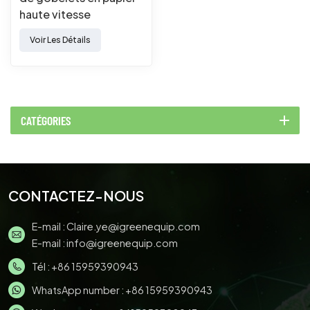
haute vitesse
personnalisable,
Voir Les Détails
machine à gobelets en
papier entièrement
automatique
CATÉGORIES
CONTACTEZ-NOUS
E-mail :
Claire.ye@igreenequip.com
E-mail :
info@igreenequip.com
Tél :
+86 15959390943
WhatsApp number :
+86 15959390943