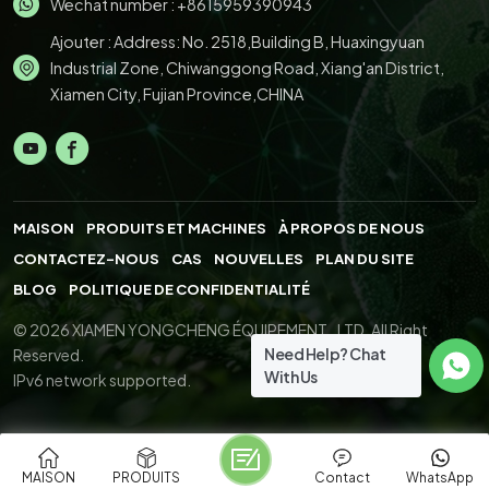
Wechat number : +8615959390943
Ajouter : Address: No. 2518,Building B, Huaxingyuan
Industrial Zone, Chiwanggong Road, Xiang'an District,
Xiamen City, Fujian Province,CHINA
MAISON
PRODUITS ET MACHINES
À PROPOS DE NOUS
CONTACTEZ-NOUS
CAS
NOUVELLES
PLAN DU SITE
BLOG
POLITIQUE DE CONFIDENTIALITÉ
© 2026 XIAMEN YONGCHENG ÉQUIPEMENT., LTD. All Right
Need Help? Chat
Reserved.
With Us
IPv6 network supported.
MAISON
PRODUITS
Contact
WhatsApp