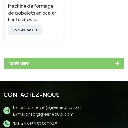
Machine de formage
de gobelets en papier
haute vitesse
personnalisable,
Voir Les Détails
machine à gobelets en
papier entièrement
automatique
CATÉGORIES
CONTACTEZ-NOUS
E-mail :
Claire.ye@igreenequip.com
E-mail :
info@igreenequip.com
Tél :
+86 15959390943