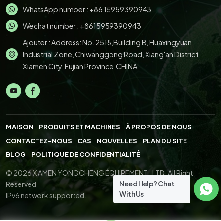
WhatsApp number :
+86 15959390943
Wechat number : +8615959390943
Ajouter : Address: No. 2518,Building B, Huaxingyuan
Industrial Zone, Chiwanggong Road, Xiang'an District,
Xiamen City, Fujian Province,CHINA
MAISON
PRODUITS ET MACHINES
À PROPOS DE NOUS
CONTACTEZ-NOUS
CAS
NOUVELLES
PLAN DU SITE
BLOG
POLITIQUE DE CONFIDENTIALITÉ
© 2026 XIAMEN YONGCHENG ÉQUIPEMENT., LTD. All Right
Need Help? Chat
Reserved.
With Us
IPv6 network supported.