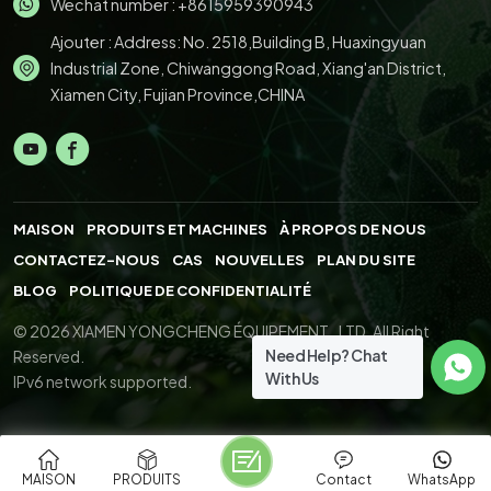
Wechat number : +8615959390943
Ajouter : Address: No. 2518,Building B, Huaxingyuan
Industrial Zone, Chiwanggong Road, Xiang'an District,
Xiamen City, Fujian Province,CHINA
MAISON
PRODUITS ET MACHINES
À PROPOS DE NOUS
CONTACTEZ-NOUS
CAS
NOUVELLES
PLAN DU SITE
BLOG
POLITIQUE DE CONFIDENTIALITÉ
© 2026 XIAMEN YONGCHENG ÉQUIPEMENT., LTD. All Right
Need Help? Chat
Reserved.
With Us
IPv6 network supported.
MAISON
PRODUITS
Contact
WhatsApp