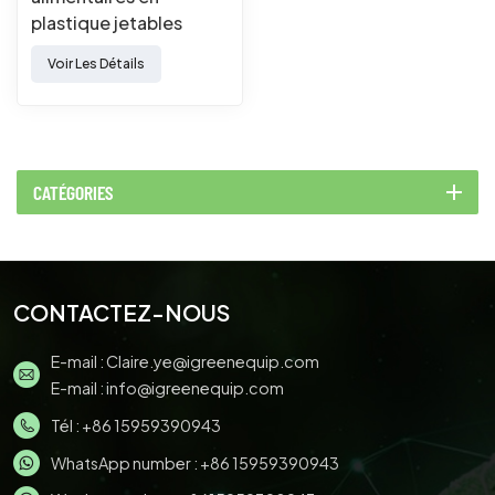
plastique jetables
Voir Les Détails
CATÉGORIES
CONTACTEZ-NOUS
E-mail :
Claire.ye@igreenequip.com
E-mail :
info@igreenequip.com
Tél :
+86 15959390943
WhatsApp number :
+86 15959390943