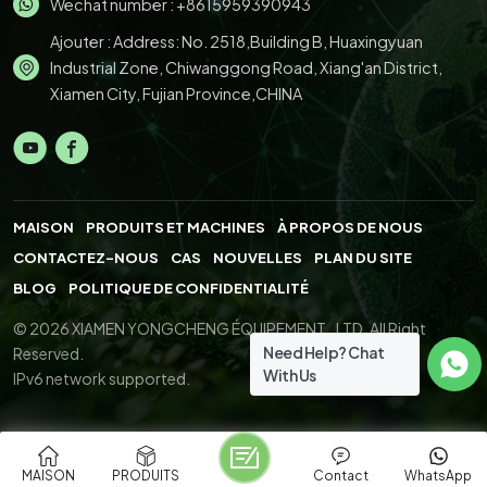
Wechat number : +8615959390943
Ajouter : Address: No. 2518,Building B, Huaxingyuan
Industrial Zone, Chiwanggong Road, Xiang'an District,
Xiamen City, Fujian Province,CHINA
MAISON
PRODUITS ET MACHINES
À PROPOS DE NOUS
CONTACTEZ-NOUS
CAS
NOUVELLES
PLAN DU SITE
BLOG
POLITIQUE DE CONFIDENTIALITÉ
© 2026 XIAMEN YONGCHENG ÉQUIPEMENT., LTD. All Right
Need Help? Chat
Reserved.
With Us
IPv6 network supported.
MAISON
PRODUITS
Contact
WhatsApp