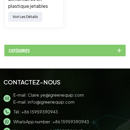
plastique jetables
Voir Les Détails
CATÉGORIES
CONTACTEZ-NOUS
E-mail :
Claire.ye@igreenequip.com
E-mail :
info@igreenequip.com
Tél :
+86 15959390943
WhatsApp number :
+86 15959390943