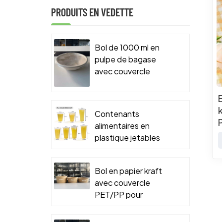
PRODUITS EN VEDETTE
Bol de 1000 ml en
pulpe de bagase
avec couvercle
PET/PP pour
emballage
alimentaire à
Contenants
emporter
alimentaires en
plastique jetables
Bol en papier kraft
avec couvercle
PET/PP pour
emballage
alimentaire à