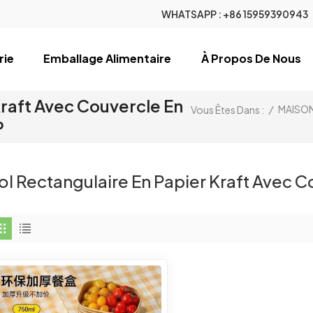
WHATSAPP :
+86 15959390943
rie
Emballage Alimentaire
À Propos De Nous
Kraft Avec Couvercle En
/
MAISO
Vous Êtes Dans :
P
ol Rectangulaire En Papier Kraft Avec 