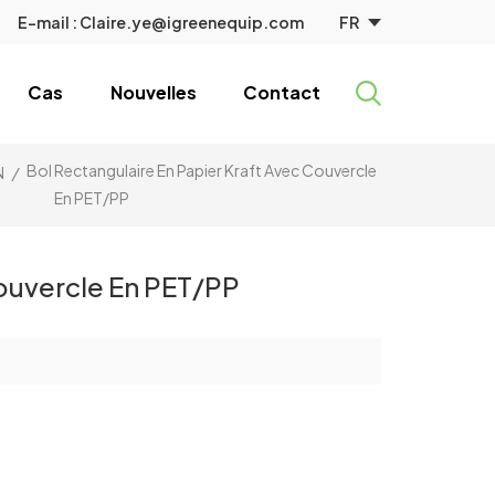
FR
E-mail :
Claire.ye@igreenequip.com
Cas
Nouvelles
Contact
Bol Rectangulaire En Papier Kraft Avec Couvercle
N
/
En PET/PP
Couvercle En PET/PP