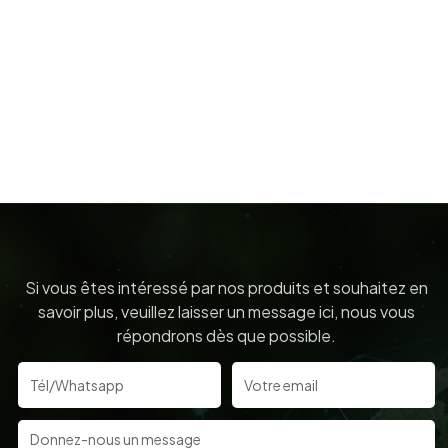
Si vous êtes intéressé par nos produits et souhaitez en
savoir plus, veuillez laisser un message ici, nous vous
répondrons dès que possible.