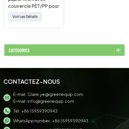
couvercle PET/PP pour
emballage alimentaire
Voir Les Détails
à emporter
CATÉGORIES
CONTACTEZ-NOUS
E-mail :
Claire.ye@igreenequip.com
E-mail :
info@igreenequip.com
Tél :
+86 15959390943
WhatsApp number :
+86 15959390943