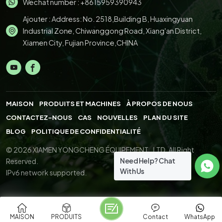
Wechat number : +8615959390943
Ajouter : Address: No. 2518,Building B, Huaxingyuan
Industrial Zone, Chiwanggong Road, Xiang'an District,
Xiamen City, Fujian Province,CHINA
MAISON
PRODUITS ET MACHINES
À PROPOS DE NOUS
CONTACTEZ-NOUS
CAS
NOUVELLES
PLAN DU SITE
BLOG
POLITIQUE DE CONFIDENTIALITÉ
© 2026 XIAMEN YONGCHENG ÉQUIPEMENT., LTD. All Right
Need Help? Chat
Reserved.
With Us
IPv6 network supported.
MAISON
PRODUITS
Contact
WhatsApp