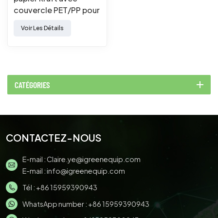
couvercle PET/PP pour
emballage alimentaire
Voir Les Détails
à emporter
CATÉGORIES
CONTACTEZ-NOUS
E-mail :
Claire.ye@igreenequip.com
E-mail :
info@igreenequip.com
Tél :
+86 15959390943
WhatsApp number :
+86 15959390943