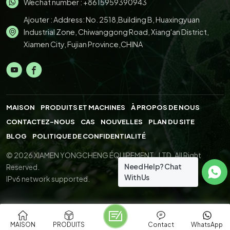
Wechat number : +8615959390943
Ajouter : Address: No. 2518,Building B, Huaxingyuan
Industrial Zone, Chiwanggong Road, Xiang'an District,
Xiamen City, Fujian Province,CHINA
MAISON
PRODUITS ET MACHINES
À PROPOS DE NOUS
CONTACTEZ-NOUS
CAS
NOUVELLES
PLAN DU SITE
BLOG
POLITIQUE DE CONFIDENTIALITÉ
© 2026 XIAMEN YONGCHENG ÉQUIPEMENT., LTD. All Right
Need Help? Chat
Reserved.
With Us
IPv6 network supported.
MAISON
PRODUITS
Contact
WhatsApp